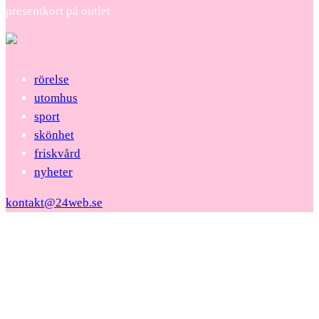
presentkort på outlet
rörelse
utomhus
sport
skönhet
friskvård
nyheter
kontakt@24web.se