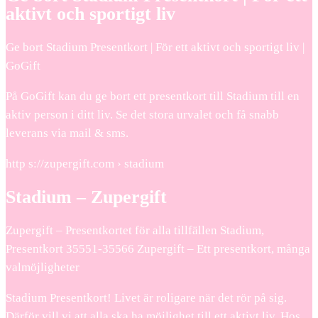
aktivt och sportigt liv
Ge bort Stadium Presentkort | För ett aktivt och sportigt liv |
GoGift
På GoGift kan du ge bort ett presentkort till Stadium till en
aktiv person i ditt liv. Se det stora urvalet och få snabb
leverans via mail & sms.
http s://zupergift.com › stadium
Stadium – Zupergift
Zupergift – Presentkortet för alla tillfällen Stadium,
Presentkort 35551-35566 Zupergift – Ett presentkort, många
valmöjligheter
Stadium Presentkort! Livet är roligare när det rör på sig.
Därför vill vi att alla ska ha möjlighet till ett aktivt liv. Hos