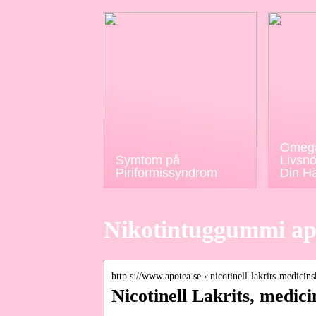
Omega
Symtom på
Livsnö
Piriformissyndrom
Din H
Nikotintuggummi ap
http s://www.apotea.se › nicotinell-lakrits-medici
Nicotinell Lakrits, medic