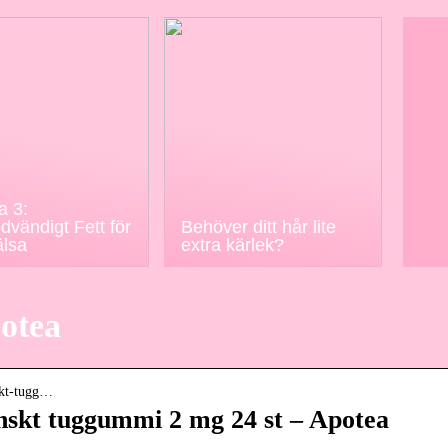
 3:
dvändigt Fett för
Behöver ditt hår lite
älsa
extra kärlek?
otea
nskt-tugg…
inskt tuggummi 2 mg 24 st – Apotea