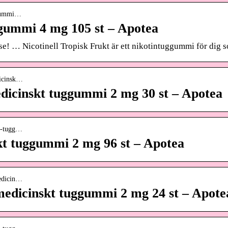
ggummi…
ggummi 4 mg 105 st – Apotea
e! … Nicotinell Tropisk Frukt är ett nikotintuggummi för dig so
dicinsk…
dicinskt tuggummi 2 mg 30 st – Apotea
kt-tugg…
skt tuggummi 2 mg 96 st – Apotea
medicin…
 medicinskt tuggummi 2 mg 24 st – Apote