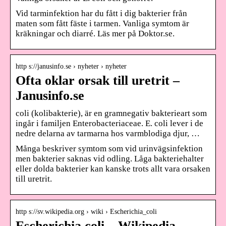
Vid tarminfektion har du fått i dig bakterier från
maten som fått fäste i tarmen. Vanliga symtom är
kräkningar och diarré. Läs mer på Doktor.se.
http s://janusinfo.se › nyheter › nyheter
Ofta oklar orsak till uretrit –
Janusinfo.se
coli (kolibakterie), är en gramnegativ bakterieart som
ingår i familjen Enterobacteriaceae. E. coli lever i de
nedre delarna av tarmarna hos varmblodiga djur, …
Många beskriver symtom som vid urinvägsinfektion
men bakterier saknas vid odling. Låga bakteriehalter
eller dolda bakterier kan kanske trots allt vara orsaken
till uretrit.
http s://sv.wikipedia.org › wiki › Escherichia_coli
Escherichia coli – Wikipedia