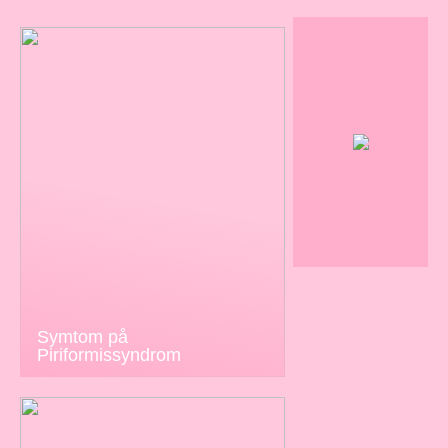
Symtom på
Piriformissyndrom