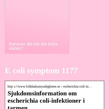
Behöver ditt hår lite extra
kärlek?
E coli symptom 1177
http s://www.folkhalsomyndigheten.se › escherichia-coli-in…
Sjukdomsinformation om
escherichia coli-infektioner i
tarmen