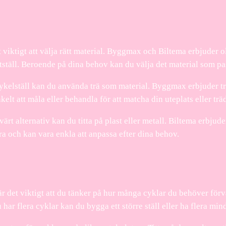
t viktigt att välja rätt material. Byggmax och Biltema erbjuder o
astställ. Beroende på dina behov kan du välja det material som pa
 cykelställ kan du använda trä som material. Byggmax erbjuder 
nkelt att måla eller behandla för att matcha din uteplats eller trä
värt alternativ kan du titta på plast eller metall. Biltema erbjud
ra och kan vara enkla att anpassa efter dina behov.
 är det viktigt att du tänker på hur många cyklar du behöver för
har flera cyklar kan du bygga ett större ställ eller ha flera min