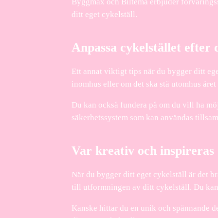
Byggmax och Biltema erbjuder förvaringssys
ditt eget cykelställ.
Anpassa cykelstället efter
Ett annat viktigt tips när du bygger ditt eg
inomhus eller om det ska stå utomhus året r
Du kan också fundera på om du vill ha möjl
säkerhetssystem som kan användas tillsamm
Var kreativ och inspireras
När du bygger ditt eget cykelställ är det bra
till utformningen av ditt cykelställ. Du k
Kanske hittar du en unik och spännande des