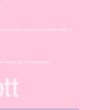
. §
ar till en mer organiserad utomhusmiljö. §
ner baseret på
28
anmeldelser