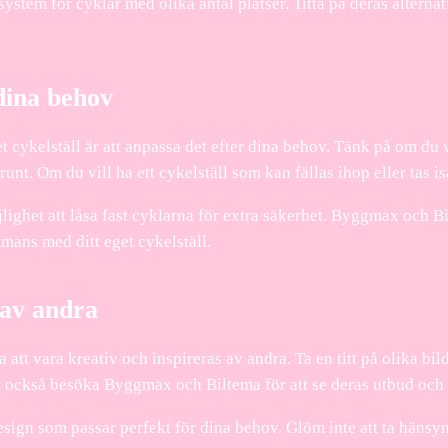
tem för cyklar med olika antal platser. Titta på deras alternat
 dina behov
et cykelställ är att anpassa det efter dina behov. Tänk på om du v
unt. Om du vill ha ett cykelställ som kan fällas ihop eller tas i
ighet att låsa fast cyklarna för extra säkerhet. Byggmax och Bi
ans med ditt eget cykelställ.
 av andra
 att vara kreativ och inspireras av andra. Ta en titt på olika bil
an också besöka Byggmax och Biltema för att se deras utbud och f
ign som passar perfekt för dina behov. Glöm inte att ta hänsyn 