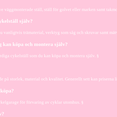
ive väggmonterade ställ, ställ för golvet eller marken samt takmo
kelställ själv?
du vanligtvis trämaterial, verktyg som såg och skruvar samt mätv
ag kan köpa och montera själv?
diga cykelställ som du kan köpa och montera själv. §
nde på storlek, material och kvalitet. Generellt sett kan priserna
 köpa?
kelgarage för förvaring av cyklar utomhus. §
v?