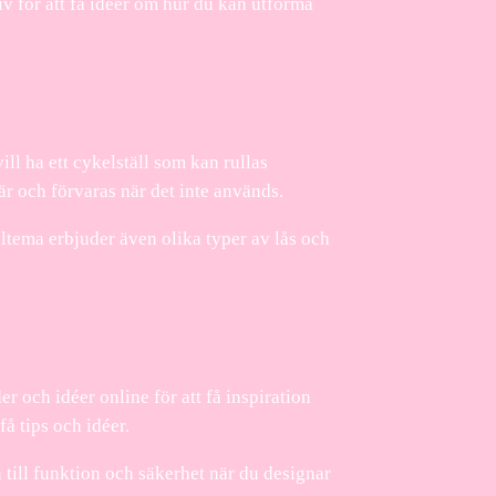
iv för att få idéer om hur du kan utforma
ill ha ett cykelställ som kan rullas
sär och förvaras när det inte används.
ltema erbjuder även olika typer av lås och
der och idéer online för att få inspiration
å tips och idéer.
till funktion och säkerhet när du designar