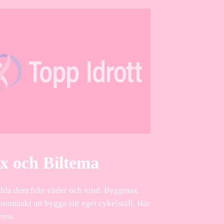
ax och Biltema
skydda dem från väder och vind. Byggmax
nomiskt att bygga sitt eget cykelställ. Här
tema.