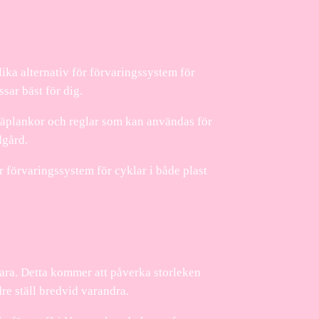
lika alternativ för förvaringssystem för
ssar bäst för dig.
träplankor och reglar som kan användas för
dgård.
er förvaringssystem för cyklar i både plast
vara. Detta kommer att påverka storleken
dre ställ bredvid varandra.