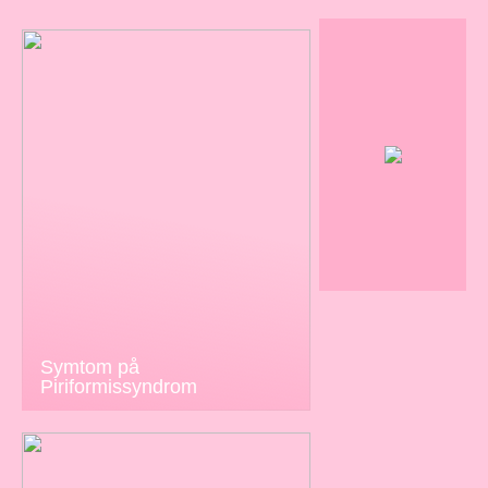
Symtom på
Piriformissyndrom