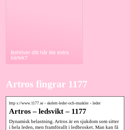
Behöver ditt hår lite extra
kärlek?
Artros fingrar 1177
http s://www.1177.se › skelett-leder-och-muskler › leder
Artros – ledsvikt – 1177
Dynamisk belastning. Artros är en sjukdom som sitter
i hela leden, men framförallt i ledbrosket. Man kan få