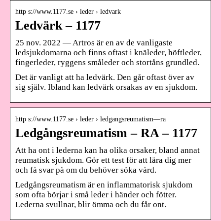
http s://www.1177.se › leder › ledvark
Ledvärk – 1177
25 nov. 2022 — Artros är en av de vanligaste
ledsjukdomarna och finns oftast i knäleder, höftleder,
fingerleder, ryggens småleder och stortåns grundled.
Det är vanligt att ha ledvärk. Den går oftast över av
sig själv. Ibland kan ledvärk orsakas av en sjukdom.
http s://www.1177.se › leder › ledgangsreumatism—ra
Ledgångsreumatism – RA – 1177
Att ha ont i lederna kan ha olika orsaker, bland annat
reumatisk sjukdom. Gör ett test för att lära dig mer
och få svar på om du behöver söka vård.
Ledgångsreumatism är en inflammatorisk sjukdom
som ofta börjar i små leder i händer och fötter.
Lederna svullnar, blir ömma och du får ont.