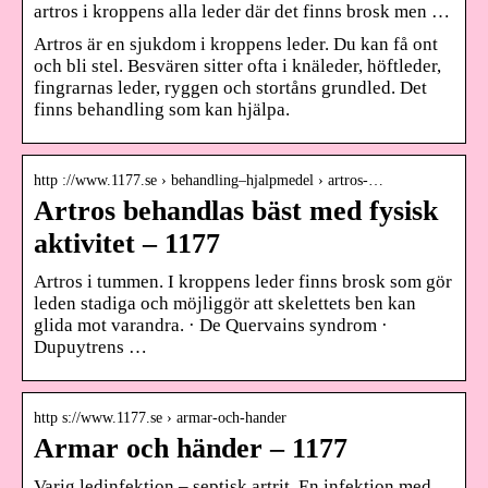
artros i kroppens alla leder där det finns brosk men …
Artros är en sjukdom i kroppens leder. Du kan få ont
och bli stel. Besvären sitter ofta i knäleder, höftleder,
fingrarnas leder, ryggen och stortåns grundled. Det
finns behandling som kan hjälpa.
http ://www.1177.se › behandling–hjalpmedel › artros-…
Artros behandlas bäst med fysisk
aktivitet – 1177
Artros i tummen. I kroppens leder finns brosk som gör
leden stadiga och möjliggör att skelettets ben kan
glida mot varandra. · De Quervains syndrom ·
Dupuytrens …
http s://www.1177.se › armar-och-hander
Armar och händer – 1177
Varig ledinfektion – septisk artrit. En infektion med