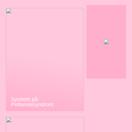
Symtom på
Piriformissyndrom