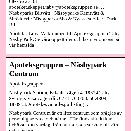
08-756 27 03
apoteket.skeppet.taby@apoteksgruppen.se …
Näsbyparks Biltvätt · Näsbyparks Kemtvätt &
Skrädderi · Näsbyparks Sko & Nyckelservice · Park
Bil …
Apotek i Täby. Välkommen till Apoteksgruppen Täby,
Näsby Park. Se våra öppettider och läs mer om oss på
vår hemsida!
Apoteksgruppen – Näsbypark
Centrum
Apoteksgruppen
Näsbypark Station, Eskadervägen 4. 18354 Täby.
Sverige. Visa vägen dit. 0771-760760. 59.4304,
18.0953. Apotek-symbol-spotlisting …
Näsbypark Centrum är ett litet centrum som präglas av
personlig service och närhet. Här finns allt du kan
behöva i din vardag, från butiker och service till vård
och omsorg.