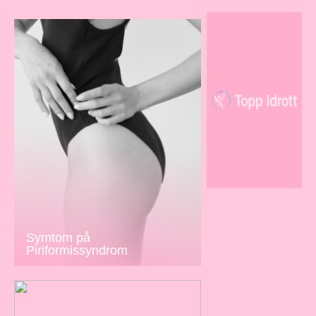
Symtom på
Piriformissyndrom