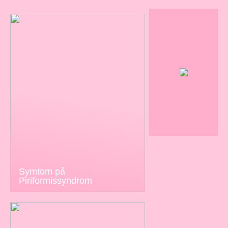
Symtom på
Piriformissyndrom