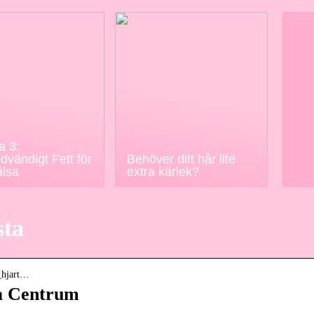
 3:
dvändigt Fett för
Behöver ditt hår lite
älsa
extra kärlek?
sta
k_hjart…
ta Centrum