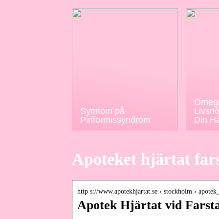
Omega
Symtom på
Livsnö
Piriformissyndrom
Din H
Apoteket hjärtat far
http s://www.apotekhjartat.se › stockholm › apote
Apotek Hjärtat vid Fars