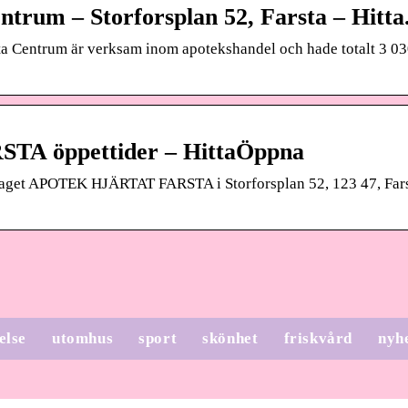
trum – Storforsplan 52, Farsta – Hitta
ta Centrum är verksam inom apotekshandel och hade totalt 3 030
A öppettider – HittaÖppna
retaget APOTEK HJÄRTAT FARSTA i Storforsplan 52, 123 47, Far
else
utomhus
sport
skönhet
friskvård
nyh